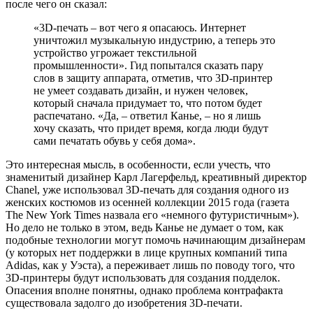
после чего он сказал:
«3D-печать – вот чего я опасаюсь. Интернет
уничтожил музыкальную индустрию, а теперь это
устройство угрожает текстильной
промышленности». Гид попытался сказать пару
слов в защиту аппарата, отметив, что 3D-принтер
не умеет создавать дизайн, и нужен человек,
который сначала придумает то, что потом будет
распечатано. «Да, – ответил Канье, – но я лишь
хочу сказать, что придет время, когда люди будут
сами печатать обувь у себя дома».
Это интересная мысль, в особенности, если учесть, что
знаменитый дизайнер Карл Лагерфельд, креативный директор
Chanel, уже использовал 3D-печать для создания одного из
женских костюмов из осенней коллекции 2015 года (газета
The New York Times назвала его «немного футуристичным»).
Но дело не только в этом, ведь Канье не думает о том, как
подобные технологии могут помочь начинающим дизайнерам
(у которых нет поддержки в лице крупных компаний типа
Adidas, как у Уэста), а переживает лишь по поводу того, что
3D-принтеры будут использовать для создания подделок.
Опасения вполне понятны, однако проблема контрафакта
существовала задолго до изобретения 3D-печати.