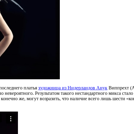
 последнего платья
художница из Нидерландов Анук
Виппрехт (A
но невероятного. Результатом такого нестандартного микса стало
конечно же, могут возразить, что наличие всего лишь шести «ко