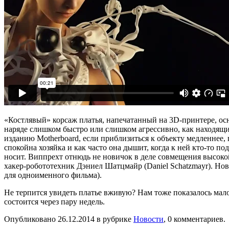
«Костлявый» корсаж платья, напечатанный на 3D-принтере, ос
наряде слишком быстро или слишком агрессивно, как находящ
изданию Motherboard, если приблизиться к объекту медленнее,
спокойна хозяйка и как часто она дышит, когда к ней кто-то по
носит. Виппрехт отнюдь не новичок в деле совмещения высокой 
хакер-робототехник Дэниел Шатцмайр (Daniel Schatzmayr). Нов
для одноименного фильма).
Не терпится увидеть платье вживую? Нам тоже показалось мал
состоится через пару недель.
Опубликовано
26.12.2014
в рубрике
Новости
, 0 комментариев.