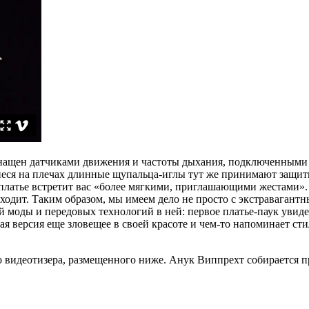
нащен датчиками движения и частоты дыхания, подключенными к
иеся на плечах длинные щупальца-иглы тут же принимают защитн
 платье встретит вас «более мягкими, приглашающими жестами». 
дходит. Таким образом, мы имеем дело не просто с экстравагантн
моды и передовых технологий в ней: первое платье-паук увидело
ая версия еще зловещее в своей красоте и чем-то напоминает ст
о видеотизера, размещенного ниже. Анук Виппрехт собирается п